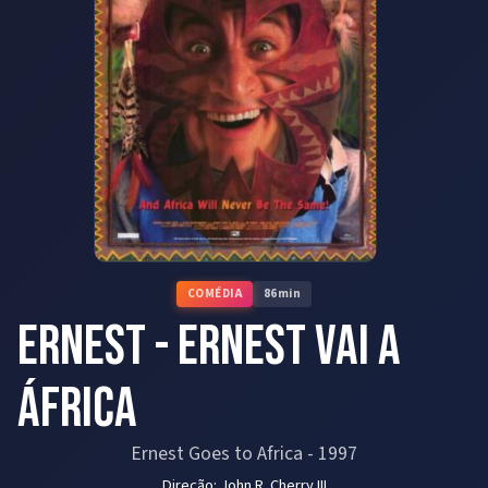
COMÉDIA
86
min
Ernest - Ernest vai a
África
Ernest Goes to Africa
-
1997
Direção:
John R. Cherry III