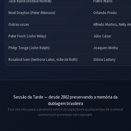
Jack Raine (Robbie Norbet)
Pietro Mário
Noel Drayton (Peter Atkinson)
Orlando Prado
Outras vozes
Alfredo Martins, Nelly A
Peter Finch (John Wiley)
Júlio Cézar
Philip Tonge (John Ralph)
Joaquim Motta
Rosalind Ivan (Senhora Lakin, mãe de Ruth)
Glória Ladany
Sessão da Tarde — desde 2002 preservando a memória da
dublagem brasileira
Esse site não apoia a pirataria nem a divulgação de qualquer tipo de material
audiovisual que esteja sob copyright.