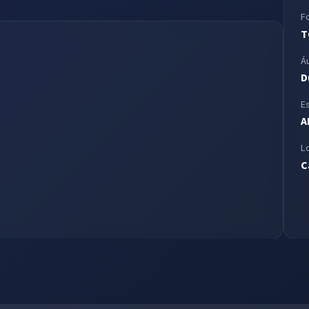
F
T
Á
D
E
A
L
C