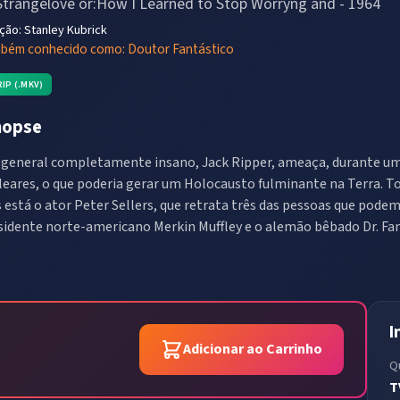
Strangelove or:How I Learned to Stop Worryng and
-
1964
eção:
Stanley Kubrick
bém conhecido como:
Doutor Fantástico
RIP (.MKV)
nopse
general completamente insano, Jack Ripper, ameaça, durante uma
leares, o que poderia gerar um Holocausto fulminante na Terra. T
s está o ator Peter Sellers, que retrata três das pessoas que pode
sidente norte-americano Merkin Muffley e o alemão bêbado Dr. Fan
I
Adicionar ao Carrinho
Q
T