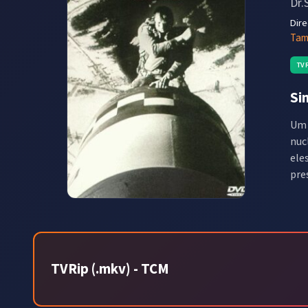
Dr.
Dir
Tam
TV
Si
Um 
nuc
ele
pre
TVRip (.mkv) - TCM