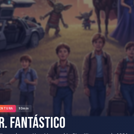
ENTURA
93
min
r. Fantástico