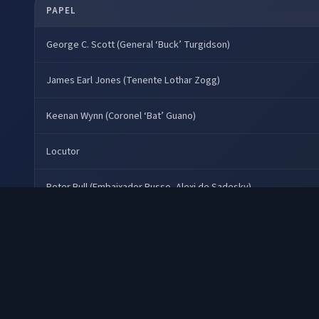
PAPEL
George C. Scott (General ‘Buck’ Turgidson)
James Earl Jones (Tenente Lothar Zogg)
Keenan Wynn (Coronel ‘Bat’ Guano)
Locutor
Peter Bull (Embaixador Russo, Alexi de Sadesky)
Peter Sellers (Capitão Lionel Mandrake/ Presidente Merkin Muffl
Slim Pickens (Major ‘King’ Kong)
Sterling Hayden (General Jack Ripper)