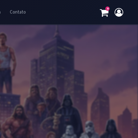
0
a
Contato