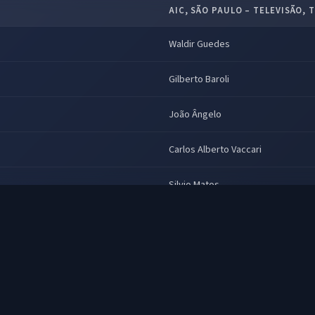
AIC, SÃO PAULO – TELEVISÃO, 
Waldir Guedes
Gilberto Baroli
João Ângelo
Carlos Alberto Vaccari
Silvio Matos
ey/ Dr. Strangelove)
Luiz Pini
José Soares
Hugo de Aquino Júnior