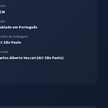
onte
CM
udio
ublado em Português
stúdio de Dublagem
IC São Paulo
ocutor
arlos Alberto Vaccari (AIC São Paulo)