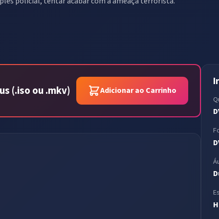
ples policial, tentar acabar com a ameaça terrorista.
I
s (.iso ou .mkv)
Adicionar ao Carrinho
Q
D
F
D
Á
D
E
H