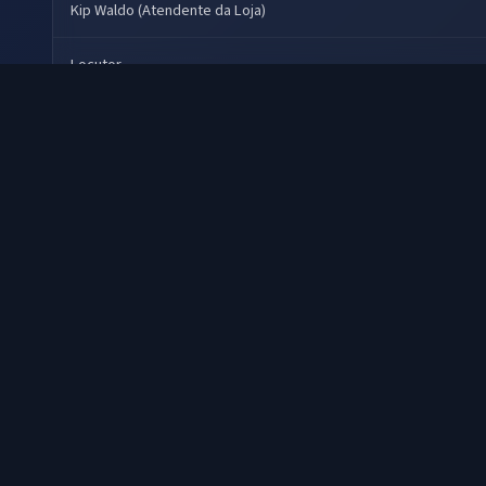
Kip Waldo (Atendente da Loja)
Locutor
Lorenzo Caccialanza (Marco)
Mary Ellen Trainor (Gail Wallens)
Outras Vozes
Paul Gleason (Dwayne T. Robinson)
Reginald VelJohnson (Sargento Al Powell)
Robert Davi (FBI Agente Especial Johnson)