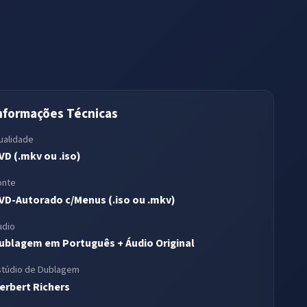
nformações Técnicas
ualidade
VD (.mkv ou .iso)
onte
VD-Autorado c/Menus (.iso ou .mkv)
udio
ublagem em Português + Áudio Original
stúdio de Dublagem
erbert Richers