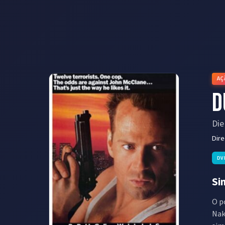
AÇ
D
Die
Dir
DV
Si
O p
Nak