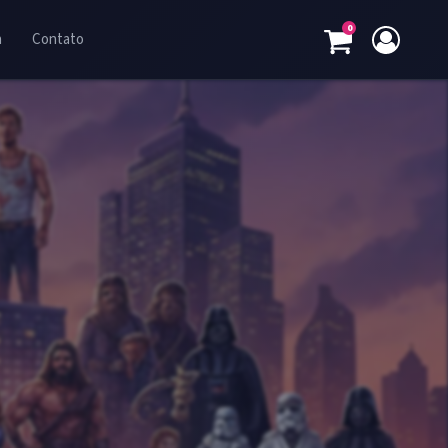
0
a
Contato