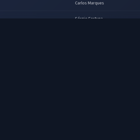
Carlos Marques
Sérgio Fortuna
Júlio Chaves
Maria Helena Pader
Ayrton Cardoso, Carlos Roberto, Dá
Jorge Vasconcellos, Leonel Abrant
Gonçalves, Sheila Dorfman, Silvia 
Mauro Ramos
Paulo Flores
Isaac Bardavid