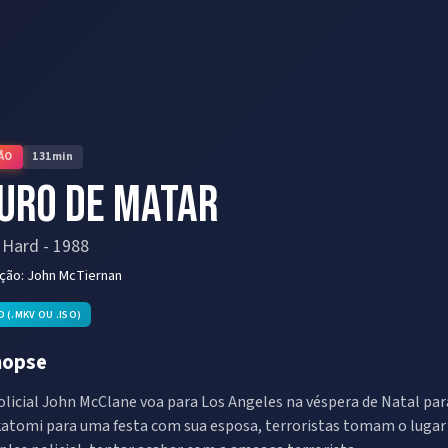
ÃO
131
min
uro de Matar
 Hard
-
1988
eção:
John McTiernan
D (.MKV OU .ISO)
nopse
olicial John McClane voa para Los Angeles na véspera de Natal pa
atomi para uma festa com sua esposa, terroristas tomam o lugar