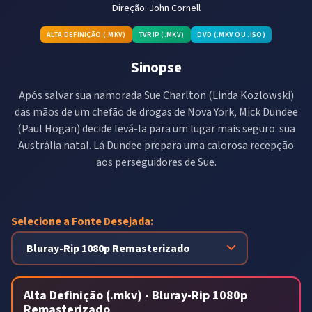
Direção:
John Cornell
ALTA DEFINIÇÃO (.MKV)
TVRIP (.MKV)
DVD (.MKV OU .ISO)
Sinopse
Após salvar sua namorada Sue Charlton (Linda Kozlowski)
das mãos de um chefão de drogas de Nova York, Mick Dundee
(Paul Hogan) decide levá-la para um lugar mais seguro: sua
Austrália natal. Lá Dundee prepara uma calorosa recepção
aos perseguidores de Sue.
Selecione a Fonte Desejada:
Alta Definição (.mkv) - Bluray-Rip 1080p
Remasterizado