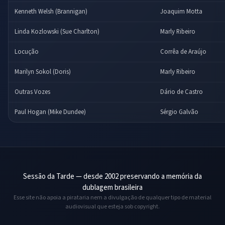
Kenneth Welsh (Brannigan)
Joaquim Motta
Linda Kozlowski (Sue Charlton)
Marly Ribeiro
Locução
Corrêa de Araújo
Marilyn Sokol (Doris)
Marly Ribeiro
Outras Vozes
Dário de Castro
Paul Hogan (Mike Dundee)
Sérgio Galvão
Sessão da Tarde — desde 2002 preservando a memória da
dublagem brasileira
Esse site não apoia a pirataria nem a divulgação de qualquer tipo de material
audiovisual que esteja sob copyright.