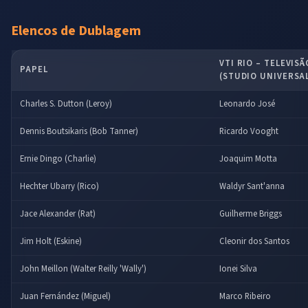
Elencos de Dublagem
VTI RIO – TELEVIS
PAPEL
(STUDIO UNIVERSA
Charles S. Dutton (Leroy)
Leonardo José
Dennis Boutsikaris (Bob Tanner)
Ricardo Vooght
Ernie Dingo (Charlie)
Joaquim Motta
Hechter Ubarry (Rico)
Waldyr Sant'anna
Jace Alexander (Rat)
Guilherme Briggs
Jim Holt (Eskine)
Cleonir dos Santos
John Meillon (Walter Reilly 'Wally')
Ionei Silva
Juan Fernández (Miguel)
Marco Ribeiro