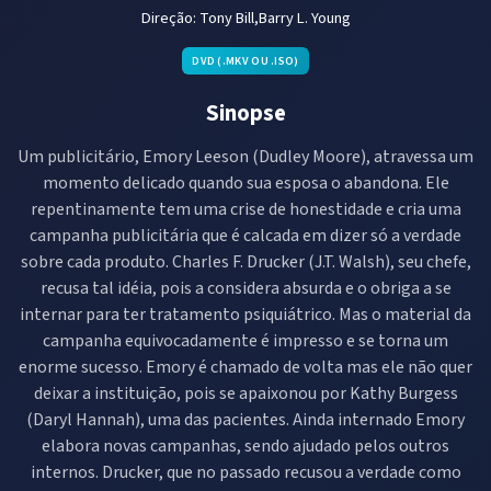
Direção:
Tony Bill,Barry L. Young
DVD (.MKV OU .ISO)
Sinopse
Um publicitário, Emory Leeson (Dudley Moore), atravessa um
momento delicado quando sua esposa o abandona. Ele
repentinamente tem uma crise de honestidade e cria uma
campanha publicitária que é calcada em dizer só a verdade
sobre cada produto. Charles F. Drucker (J.T. Walsh), seu chefe,
recusa tal idéia, pois a considera absurda e o obriga a se
internar para ter tratamento psiquiátrico. Mas o material da
campanha equivocadamente é impresso e se torna um
enorme sucesso. Emory é chamado de volta mas ele não quer
deixar a instituição, pois se apaixonou por Kathy Burgess
(Daryl Hannah), uma das pacientes. Ainda internado Emory
elabora novas campanhas, sendo ajudado pelos outros
internos. Drucker, que no passado recusou a verdade como