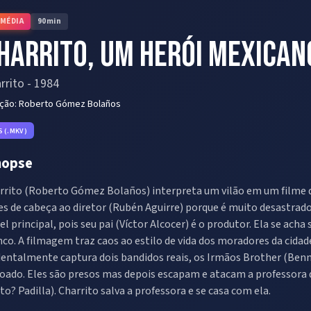
MÉDIA
90
min
harrito, Um Herói Mexican
rrito
-
1984
eção:
Roberto Gómez Bolaños
S (.MKV)
nopse
rrito (Roberto Gómez Bolaños) interpreta um vilão em um filme q
es de cabeça ao diretor (Rubén Aguirre) porque é muito desastrado
el principal, pois seu pai (Víctor Alcocer) é o produtor. Ela se 
nco. A filmagem traz caos ao estilo de vida dos moradores da cida
dentalmente captura dois bandidos reais, os Irmãos Brother (Benn
oado. Eles são presos mas depois escapam e atacam a professora do
to? Padilla). Charrito salva a professora e se casa com ela.