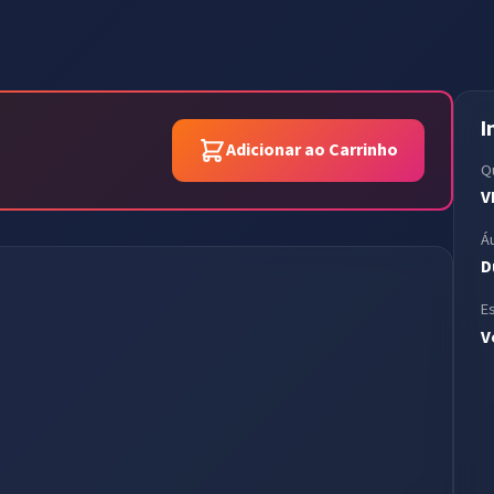
I
Adicionar ao Carrinho
Q
V
Á
D
E
V