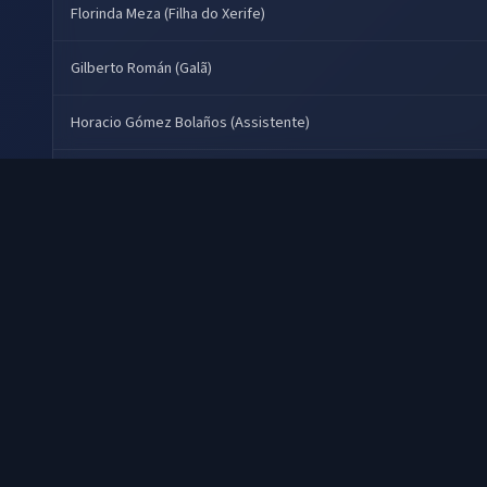
Florinda Meza (Filha do Xerife)
Gilberto Román (Galã)
Horacio Gómez Bolaños (Assistente)
Locutor
María Antonieta de las Nieves (Estrellita Perez)
Raúl "Chato" Padilla (Xerife)
Roberto Gómez Bolaños (Charrito)
Rubén Aguirre (Diretor)
Víctor Alcocer (Produtor)