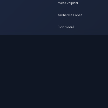
Marta Volpiani
Guilherme Lopes
Élcio Sodré
Marcelo Gastaldi
Cecília Lemes
Hélio Vaccari
Marcelo Gastaldi
Osmiro Campos
João Ângelo