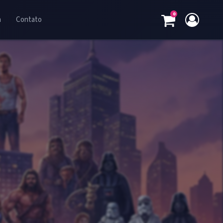
0
a
Contato