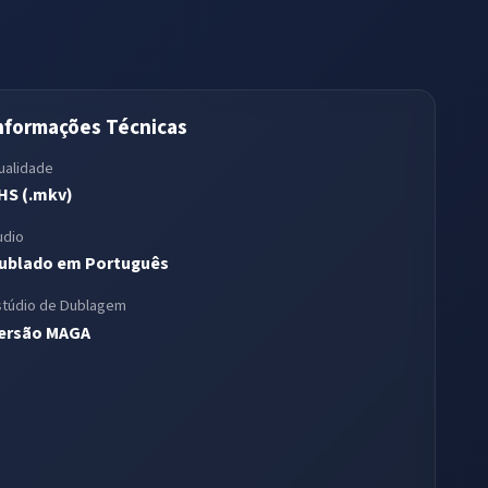
nformações Técnicas
ualidade
HS (.mkv)
udio
ublado em Português
stúdio de Dublagem
ersão MAGA