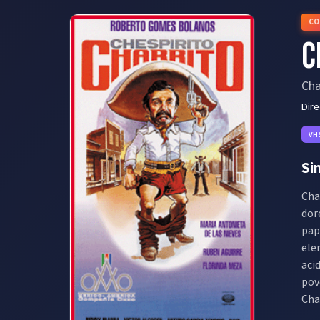
CO
C
Cha
Dir
VH
Si
Cha
dor
pap
ele
aci
pov
Cha