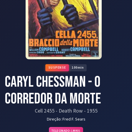
SUSPENSE
100
min
Caryl Chessman - O
Corredor da Morte
Cell 2455 - Death Row
-
1955
Direção:
Fred F. Sears
TELECINADO (.MKV)