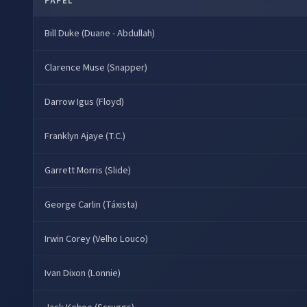
PAPEL
Bill Duke (Duane - Abdullah)
Clarence Muse (Snapper)
Darrow Igus (Floyd)
Franklyn Ajaye (T.C.)
Garrett Morris (Slide)
George Carlin (Táxista)
Irwin Corey (Velho Louco)
Ivan Dixon (Lonnie)