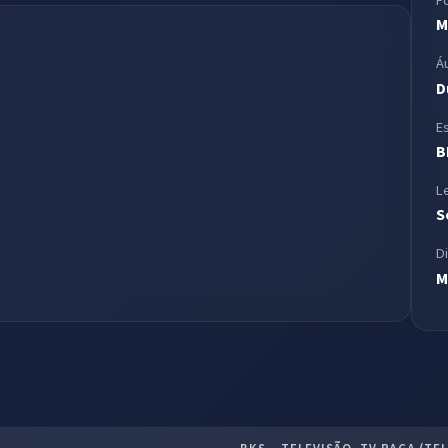
F
M
Á
D
E
B
L
S
D
M