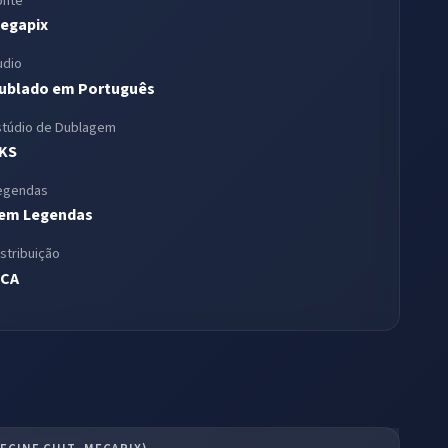
onte
egapix
udio
ublado em Português
stúdio de Dublagem
KS
egendas
em Legendas
istribuição
CA