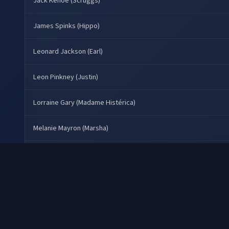
Jack Kehoe (Scruggs)
James Spinks (Hippo)
Leonard Jackson (Earl)
Leon Pinkney (Justin)
Lorraine Gary (Madame Histérica)
Melanie Mayron (Marsha)
Otis Day (Lloyd)
Outras Vozes
Pepe Serna (Chuco)