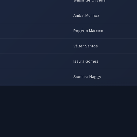
Waldir de Oliveira
Aníbal Munhoz
Rogério Márcico
Válter Santos
Isaura Gomes
Siomara Naggy
Antônio Moreno
Sérgio Galvão
Ricardo Marigo