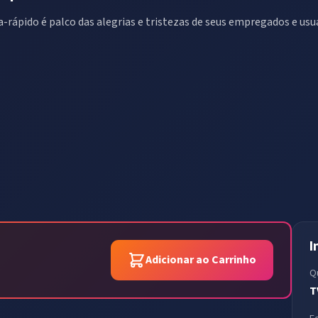
a-rápido é palco das alegrias e tristezas de seus empregados e usu
I
Adicionar ao Carrinho
Q
T