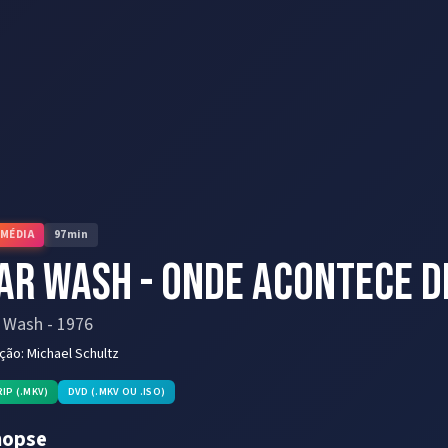
MÉDIA
97
min
ar Wash - Onde Acontece d
r Wash
-
1976
eção:
Michael Schultz
RIP (.MKV)
DVD (.MKV OU .ISO)
nopse