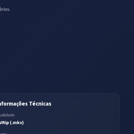
ários.
nformações Técnicas
ualidade
VRip (.mkv)