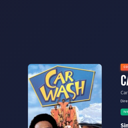
CO
C
Ca
Dir
TV
Si