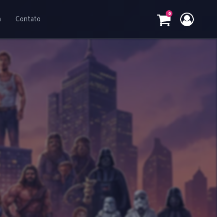
0
a
Contato