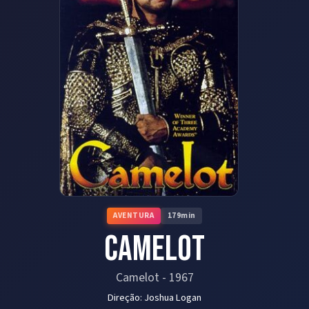
AVENTURA
179
min
Camelot
Camelot
-
1967
Direção:
Joshua Logan