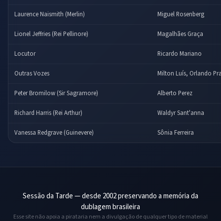
Laurence Naismith (Merlin)
Miguel Rosenberg
Lionel Jeffries (Rei Pellinore)
Magalhães Graça
Locutor
Ricardo Mariano
Outras Vozes
Milton Luís, Orlando P
Peter Bromilow (Sir Sagramore)
Alberto Perez
Richard Harris (Rei Arthur)
Waldyr Sant'anna
Vanessa Redgrave (Guinevere)
Sônia Ferreira
Sessão da Tarde — desde 2002 preservando a memória da
dublagem brasileira
Esse site não apoia a pirataria nem a divulgação de qualquer tipo de material