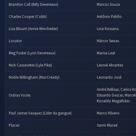
Brandon Call (Billy Devereaux)
Marcos Souza
Charles Cooper (Cobb)
Antônio Patiño
Lisa Blount (Annie Winchester)
Lina Rossana
Locutor
Márcio Seixas
Meg Foster (Lynn Devereaux)
Marisa Leal
Nick Cassavetes (Lyle Pike)
Leonel Abrantes
Noble Willingham (MacCready)
Leonardo José
André Bellisar, Carlos 
Outras Vozes
Eduardo Dascar, Marcelo
Ronaldo Magalhães
Paul James Vasquez (Líder da gangue)
Marco Ribeiro
Placas
Samir Murad