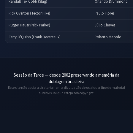
Randall Tex Cobb (Slag)
Orlando Drummond
Rick Overton (Tector Pike)
Paulo Flores
Rutger Hauer (Nick Parker)
Júlio Chaves
Terry O'Quinn (Frank Devereaux)
Roberto Macedo
Sessão da Tarde — desde 2002 preservando a memória da
dublagem brasileira
Esse site não apoia a pirataria nem a divulgação de qualquer tipo de material
audiovisual que esteja sob copyright.