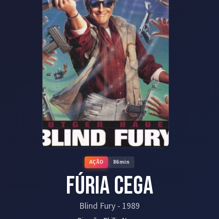
AÇÃO
86
min
Fúria Cega
Blind Fury
-
1989