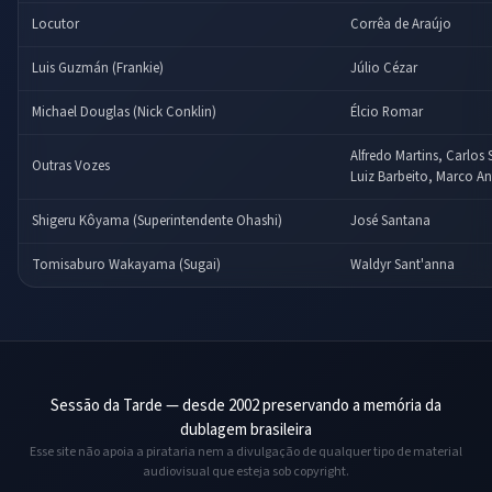
Locutor
Corrêa de Araújo
Luis Guzmán (Frankie)
Júlio Cézar
Michael Douglas (Nick Conklin)
Élcio Romar
Alfredo Martins, Carlos 
Outras Vozes
Luiz Barbeito, Marco A
Shigeru Kôyama (Superintendente Ohashi)
José Santana
Tomisaburo Wakayama (Sugai)
Waldyr Sant'anna
Sessão da Tarde — desde 2002 preservando a memória da
dublagem brasileira
Esse site não apoia a pirataria nem a divulgação de qualquer tipo de material
audiovisual que esteja sob copyright.