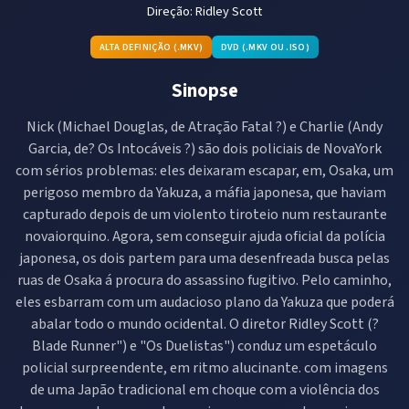
Direção:
Ridley Scott
ALTA DEFINIÇÃO (.MKV)
DVD (.MKV OU .ISO)
Sinopse
Nick (Michael Douglas, de Atração Fatal ?) e Charlie (Andy
Garcia, de? Os Intocáveis ?) são dois policiais de NovaYork
com sérios problemas: eles deixaram escapar, em, Osaka, um
perigoso membro da Yakuza, a máfia japonesa, que haviam
capturado depois de um violento tiroteio num restaurante
novaiorquino. Agora, sem conseguir ajuda oficial da polícia
japonesa, os dois partem para uma desenfreada busca pelas
ruas de Osaka á procura do assassino fugitivo. Pelo caminho,
eles esbarram com um audacioso plano da Yakuza que poderá
abalar todo o mundo ocidental. O diretor Ridley Scott (?
Blade Runner") e "Os Duelistas") conduz um espetáculo
policial surpreendente, em ritmo alucinante. com imagens
de uma Japão tradicional em choque com a violência dos