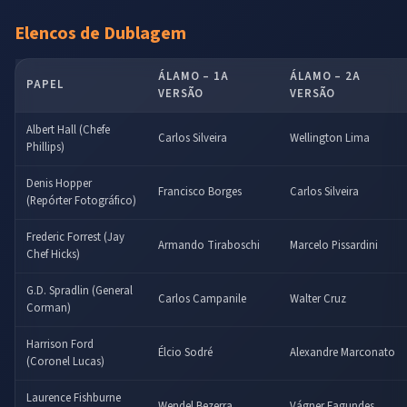
Elencos de Dublagem
ÁLAMO – 1A
ÁLAMO – 2A
PAPEL
VERSÃO
VERSÃO
Albert Hall (Chefe
Carlos Silveira
Wellington Lima
Phillips)
Denis Hopper
Francisco Borges
Carlos Silveira
(Repórter Fotográfico)
Frederic Forrest (Jay
Armando Tiraboschi
Marcelo Pissardini
Chef Hicks)
G.D. Spradlin (General
Carlos Campanile
Walter Cruz
Corman)
Harrison Ford
Élcio Sodré
Alexandre Marconato
(Coronel Lucas)
Laurence Fishburne
Wendel Bezerra
Vágner Fagundes