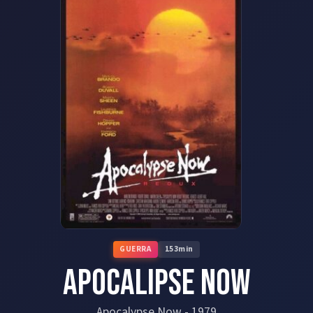
GUERRA
153
min
Apocalipse Now
Apocalypse Now
-
1979