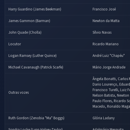
Harry Guardino (James Beekman)
Francisco José
James Gammon (Barman)
Newton da Matta
John Quade (Cholla)
Sílvio Navas
Locutor
Ricardo Mariano
Logan Ramsey (Luther Quince)
André Luiz "Chapéu"
Michael Cavanaugh (Patrick Scarfe)
Mário Jorge Andrade
Ângela Bonatti, Carlos 
Dario Lourenço, Eduar
Francisco Turelli, Luiz F
Outras vozes
Nelson Batista, Newton 
Paulo Flores, Ricardo S
Macedo, Ronaldo Maga
Ruth Gordon (Zenobia "Ma" Boggs)
Glória Ladany
Sondra Locke (Lynn Halsey-Taylor)
Adalmária Mesquita