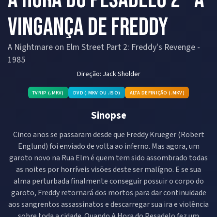
Vingança de Freddy
A Nightmare on Elm Street Part 2: Freddy's Revenge
-
1985
Direção:
Jack Sholder
TVRIP (.MKV)
DVD (.MKV OU .ISO)
ALTA DEFINIÇÃO (.MKV)
Sinopse
Cinco anos se passaram desde que Freddy Krueger (Robert
Englund) foi enviado de volta ao inferno. Mas agora, um
garoto novo na Rua Elm é quem tem sido assombrado todas
as noites por horríveis visões deste ser malígno. E se sua
alma perturbada finalmente conseguir possuir o corpo do
garoto, Freddy retornará dos mortos para dar continuidade
aos sangrentos assassinatos e descarregar sua ira e violência
sobre toda a cidade. Quando A Hora do Pesadelo fez um