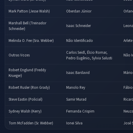
Mark Patton (Jesse Walsh)
Oberdan Júnior
Orlan
Marshall Bell (Treinador
Isaac Schneider
Leona
Schneider)
Melinda O. Fee (Sra. Webber)
Não Identificado
Arlet
Carlos Seidl, Élcio Romar,
Outras Vozes
Não I
Pedro Eugênio, Sylvia Salusti
Robert Englund (Freddy
Isaac Bardavid
Mário
Krueger)
Robert Rusler (Ron Grady)
Manolo Rey
Fábio
Steve Eastin (Policial)
Samir Murad
Ricar
Sydney Walsh (Kerry)
Fernanda Crispim
Neuza
Tom McFadden (Sr. Webber)
Ionei Silva
José 