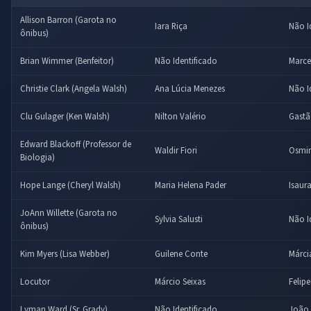
Allison Barron (Garota no
Iara Riça
Não I
ônibus)
Brian Wimmer (Benfeitor)
Não Identificado
Marce
Christie Clark (Angela Walsh)
Ana Lúcia Menezes
Não I
Clu Gulager (Ken Walsh)
Nilton Valério
Gastã
Edward Blackoff (Professor de
Waldir Fiori
Osmi
Biologia)
Hope Lange (Cheryl Walsh)
Maria Helena Pader
Isaur
JoAnn Willette (Garota no
Sylvia Salusti
Não I
ônibus)
Kim Myers (Lisa Webber)
Guilene Conte
Márc
Locutor
Márcio Seixas
Felip
Lyman Ward (Sr. Grady)
Não Identificado
João