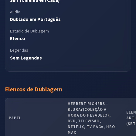
SBT (Cinema em Casa)
Áudio
Dublado em Português
Estúdio de Dublagem
Elenco
Legendas
Sem Legendas
Elencos de Dublagem
HERBERT RICHERS –
BLURAY(COLEÇÃO A
ELE
HORA DO PESADELO),
PAPEL
ARTÍ
DVD, TELEVISÃO,
(SBT
NETFLIX, TV PAGA, HBO
MAX