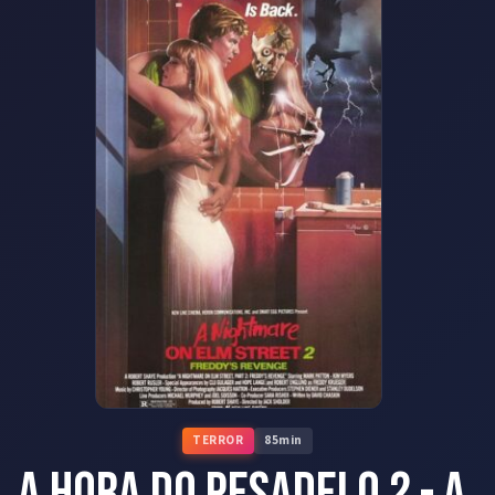
TERROR
85
min
A Hora do Pesadelo 2 - A