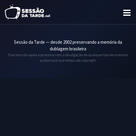
Sessão da Tarde — desde 2002 preservando a memória da
dublagem brasileira
Esse site não apoia a pirataria nem a divulgação de qualquer tipo de material
audiovisual que esteja sob copyright.