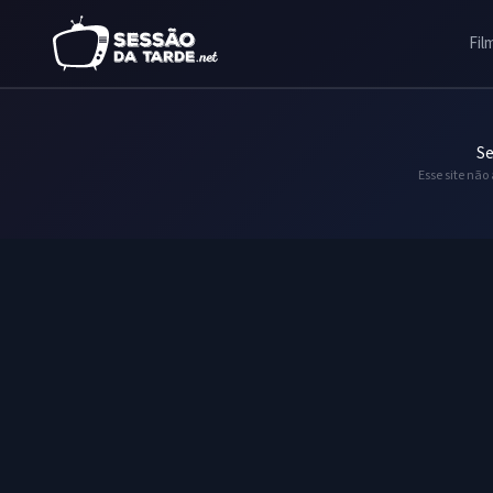
Fil
Se
Esse site não