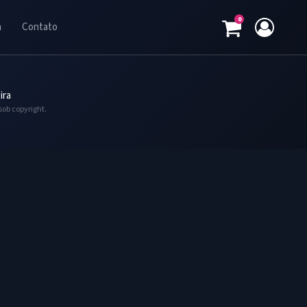
0
a
Contato
ira
sob copyright.