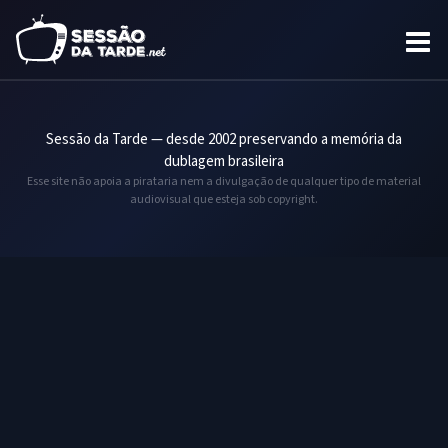
Sessão da Tarde — desde 2002 preservando a memória da
dublagem brasileira
Esse site não apoia a pirataria nem a divulgação de qualquer tipo de material
audiovisual que esteja sob copyright.