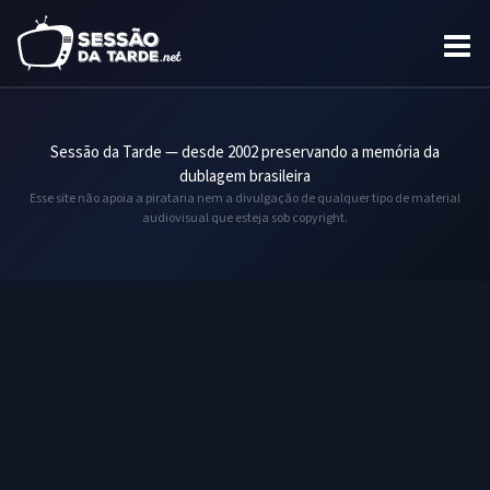
Sessão da Tarde — desde 2002 preservando a memória da
dublagem brasileira
Esse site não apoia a pirataria nem a divulgação de qualquer tipo de material
audiovisual que esteja sob copyright.