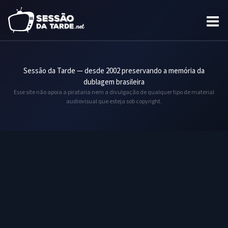
Sessão da Tarde — desde 2002 preservando a memória da
dublagem brasileira
Esse site não apoia a pirataria nem a divulgação de qualquer tipo de material
audiovisual que esteja sob copyright.