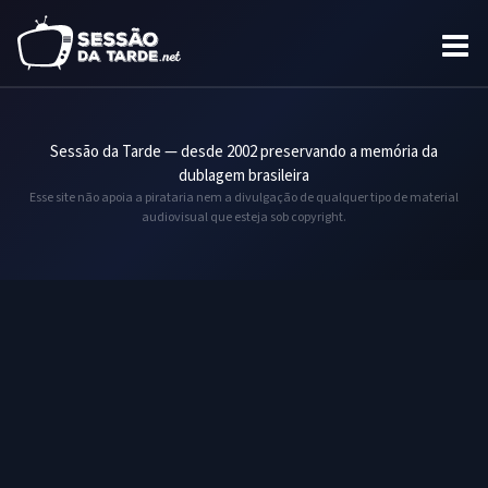
Sessão da Tarde — desde 2002 preservando a memória da
dublagem brasileira
Esse site não apoia a pirataria nem a divulgação de qualquer tipo de material
audiovisual que esteja sob copyright.