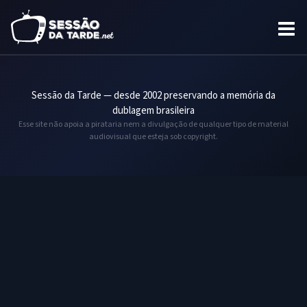
Sessão da Tarde — desde 2002 preservando a memória da
dublagem brasileira
Esse site não apoia a pirataria nem a divulgação de qualquer tipo de material
audiovisual que esteja sob copyright.