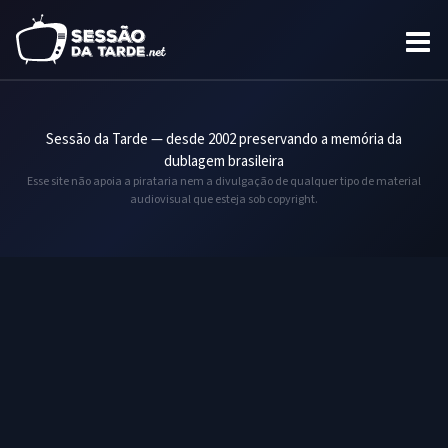
Sessão da Tarde — desde 2002 preservando a memória da
dublagem brasileira
Esse site não apoia a pirataria nem a divulgação de qualquer tipo de material
audiovisual que esteja sob copyright.