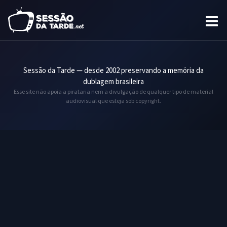
Sessão da Tarde — desde 2002 preservando a memória da
dublagem brasileira
Esse site não apoia a pirataria nem a divulgação de qualquer tipo de material
audiovisual que esteja sob copyright.