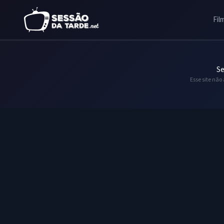
Fil
Se
Esse site não