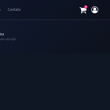
0
a
Contato
ira
sob copyright.