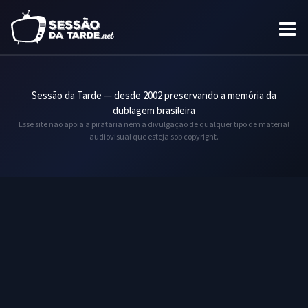
Sessão da Tarde — desde 2002 preservando a memória da
dublagem brasileira
Esse site não apoia a pirataria nem a divulgação de qualquer tipo de material
audiovisual que esteja sob copyright.