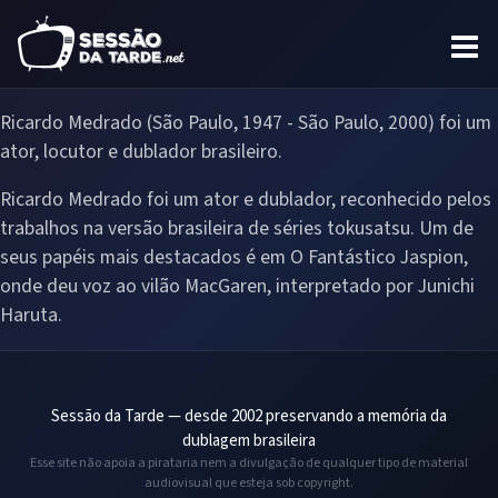
Ricardo Medrado (São Paulo, 1947 - São Paulo, 2000) foi um
ator, locutor e dublador brasileiro.
Ricardo Medrado foi um ator e dublador, reconhecido pelos
trabalhos na versão brasileira de séries tokusatsu. Um de
seus papéis mais destacados é em O Fantástico Jaspion,
onde deu voz ao vilão MacGaren, interpretado por Junichi
Haruta.
Sessão da Tarde — desde 2002 preservando a memória da
dublagem brasileira
Esse site não apoia a pirataria nem a divulgação de qualquer tipo de material
audiovisual que esteja sob copyright.