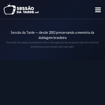
Sessão da Tarde — desde 2002 preservando a memória da
dublagem brasileira
Esse site não apoia a pirataria nem a divulgação de qualquer tipo de material
audiovisual que esteja sob copyright.