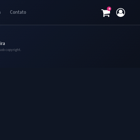
0
a
Contato
ira
sob copyright.