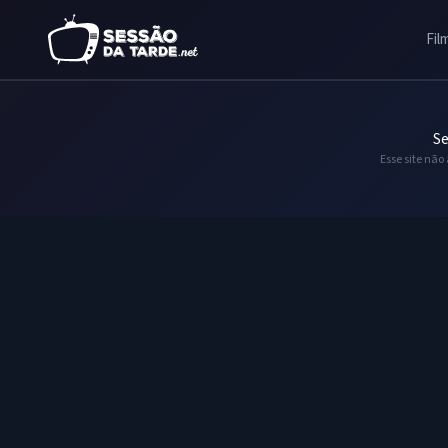
Fil
Se
Esse site não