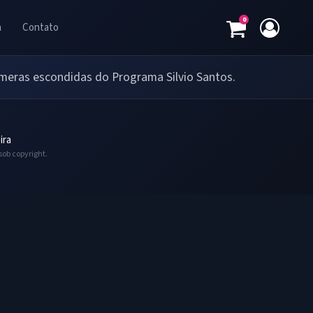
0
a
Contato
câmeras escondidas do Programa Silvio Santos.
ira
sob copyright.