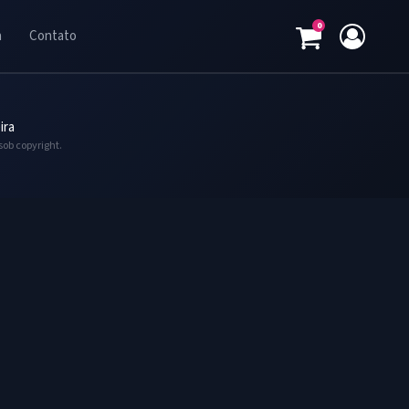
0
a
Contato
ira
sob copyright.