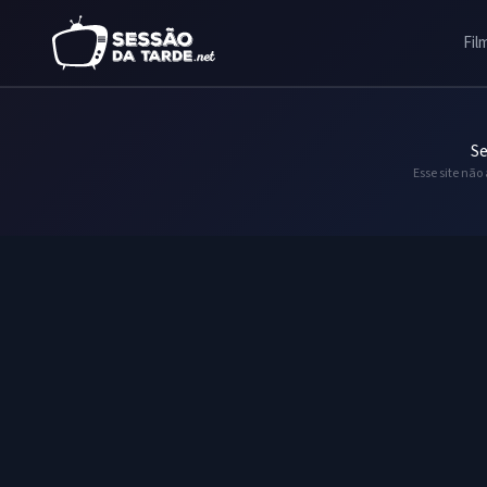
Fil
Se
Esse site não