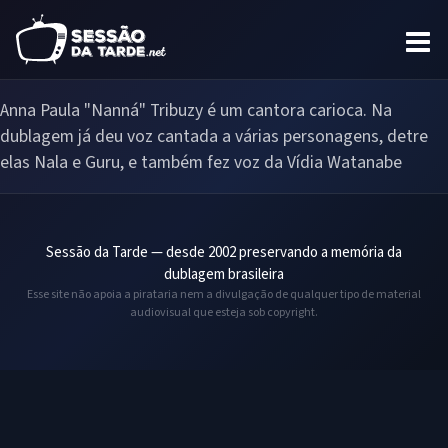
Anna Paula "Nanná" Tribuzy é um cantora carioca. Na
dublagem já deu voz cantada a várias personagens, detre
elas Nala e Guru, e também fez voz da Vídia Watanabe
Sessão da Tarde — desde 2002 preservando a memória da
dublagem brasileira
Esse site não apoia a pirataria nem a divulgação de qualquer tipo de material
audiovisual que esteja sob copyright.