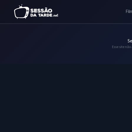
Fil
Se
Esse site não