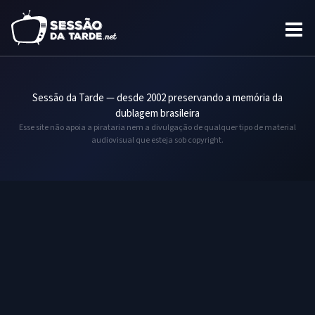
Sessão da Tarde — desde 2002 preservando a memória da
dublagem brasileira
Esse site não apoia a pirataria nem a divulgação de qualquer tipo de material
audiovisual que esteja sob copyright.