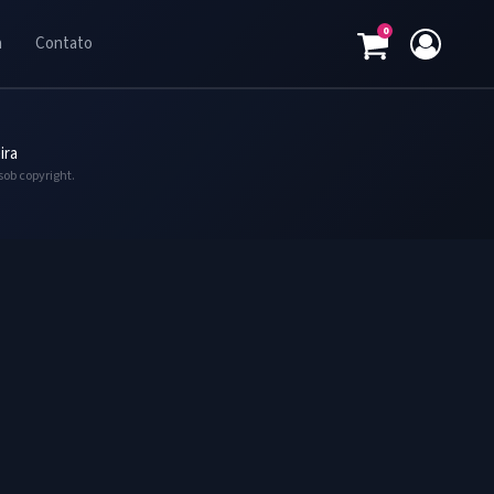
0
a
Contato
ira
sob copyright.