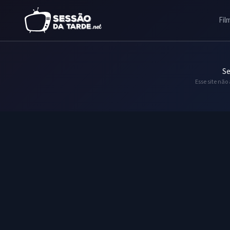
Fil
Se
Esse site não