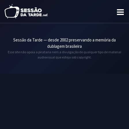
Sessão da Tarde — desde 2002 preservando a memória da
dublagem brasileira
Esse site não apoia a pirataria nem a divulgação de qualquer tipo de material
audiovisual que esteja sob copyright.