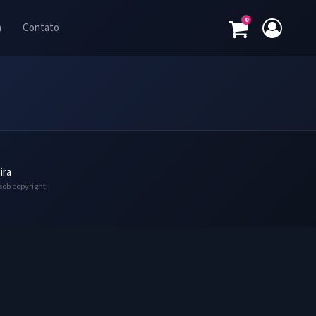
0
a
Contato
ira
sob copyright.