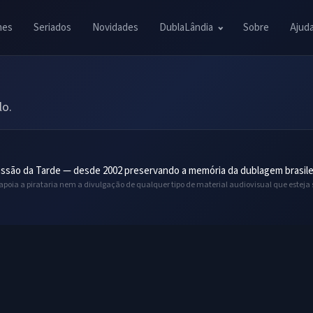
mes
Seriados
Novidades
DublaLândia
Sobre
Ajud
lo.
ssão da Tarde — desde 2002 preservando a memória da dublagem brasile
 apoia a pirataria nem a divulgação de qualquer tipo de material audiovisual que esteja 