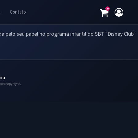
0
a
Contato
a pelo seu papel no programa infantil do SBT "Disney Club"
ira
sob copyright.