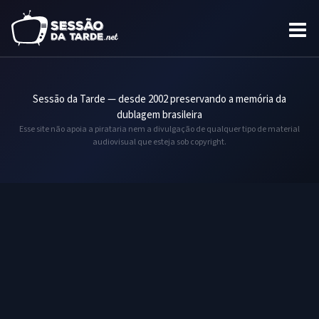
Sessão da Tarde — desde 2002 preservando a memória da
dublagem brasileira
Esse site não apoia a pirataria nem a divulgação de qualquer tipo de material
audiovisual que esteja sob copyright.