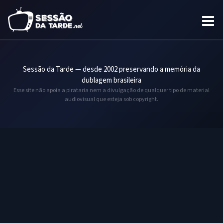
Sessão da Tarde — desde 2002 preservando a memória da
dublagem brasileira
Esse site não apoia a pirataria nem a divulgação de qualquer tipo de material
audiovisual que esteja sob copyright.