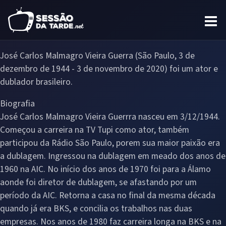
José Carlos Malmagro Vieira Guerra (São Paulo, 3 de
dezembro de 1944 - 3 de novembro de 2020) foi um ator e
dublador brasileiro.
Biografia
José Carlos Malmagro Vieira Guerrra nasceu em 3/12/1944.
Começou a carreira na TV Tupi como ator, também
participou da Rádio São Paulo, porem sua maior paixão era
a dublagem. Ingressou na dublagem em meado dos anos de
1960 na AIC. No início dos anos de 1970 foi para a Álamo
aonde foi diretor de dublagem, se afastando por um
período da AIC. Retorna a casa no final da mesma década
quando já era BKS, e concilia os trabalhos nas duas
empresas. Nos anos de 1980 faz carreira longa na BKS e na