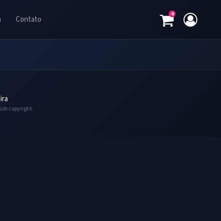
0
a
Contato
ira
sob copyright.