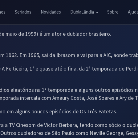
mes
Seriados
Novidades
DublaLândia
Sobre
Ajud
 de maio de 1999) é um ator e dublador brasileiro.
 1962. Em 1965, sai da Ibrasom e vai para a AIC, aonde tra
 A Feiticeira, 1ª e quase até o final da 2ª temporada de Per
ódios aleatórios na 1ª temporada e alguns outros episódios 
mporada intercala com Amaury Costa, José Soares e Ary de T
o em alguns poucos episódios de Os Três Patetas.
ompra a TV Cinesom de Victor Berbara, tendo como sócio o du
al. Outros dubladores de São Paulo como Neville George, Ges