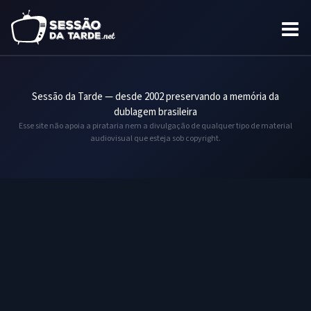
Sessão da Tarde — desde 2002 preservando a memória da
dublagem brasileira
Esse site não apoia a pirataria nem a divulgação de qualquer tipo de material
audiovisual que esteja sob copyright.