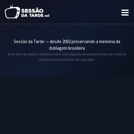
Sessão da Tarde — desde 2002 preservando a memória da
dublagem brasileira
Esse site não apoia a pirataria nem a divulgação de qualquer tipo de material
audiovisual que esteja sob copyright.