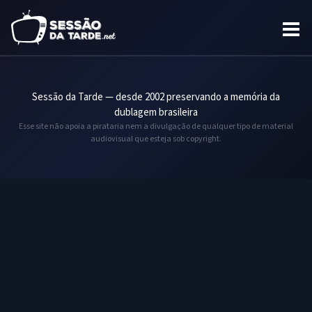
Sessão da Tarde — desde 2002 preservando a memória da
dublagem brasileira
Esse site não apoia a pirataria nem a divulgação de qualquer tipo de material
audiovisual que esteja sob copyright.