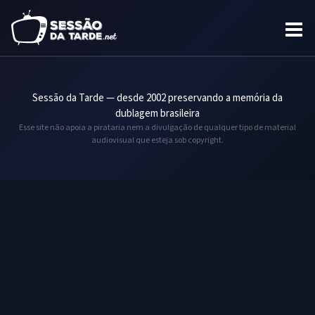
Sessão da Tarde — desde 2002 preservando a memória da
dublagem brasileira
Esse site não apoia a pirataria nem a divulgação de qualquer tipo de material
audiovisual que esteja sob copyright.