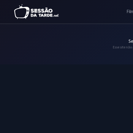
Fil
Se
Esse site não