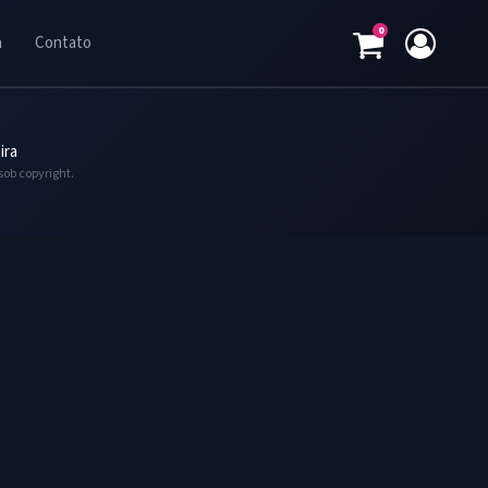
0
a
Contato
ira
sob copyright.