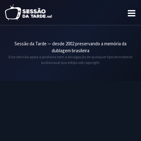
Sessão da Tarde — desde 2002 preservando a memória da
dublagem brasileira
Esse site não apoia a pirataria nem a divulgação de qualquer tipo de material
audiovisual que esteja sob copyright.