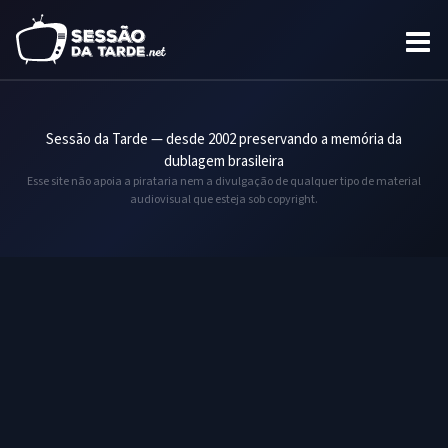
Sessão da Tarde — desde 2002 preservando a memória da
dublagem brasileira
Esse site não apoia a pirataria nem a divulgação de qualquer tipo de material
audiovisual que esteja sob copyright.